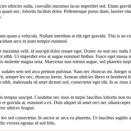
icies ultricies nulla, convallis maximus lacus imperdiet sed. Etiam gravi
 in quam nec, lobortis facilisis dolor. Pellentesque purus diam, laoreet vit
.
tum quam a vehicula. Nullam interdum at elit eget gravida. This is an exa
ncidunt arcu in justo tempor euismod.
r maximus velit, id suscipit dolor ornare eget. Donec eu sem nec nulla
et nibh. Ut imperdiet eros at augue euismod finibus. Fusce eget massa 
is molestie magna urna. Maecenas non rutrum augue, sed pharetra turpi
dales sem sed arcu pretium pulvinar. Nam nec rhoncus mi. Integer sit ame
rit, semper leo nec, rhoncus lorem. Aenean ultricies libero et hendrerit b
nibh, malesuada sit amet dictum sed, consectetur eget elit. In ac risus i
s tempus suscipit. Curabitur nec risus in turpis faucibus lobortis non e
tus et gravida at, euismod a ex. Duis aliquet sit amet orci nec ullamcorper
or ultrices feugiat.
eo sed consectetur. In auctor ac arcu eu pharetra. Ut faucibus sagittis a
o viverra egestas id sed felis.