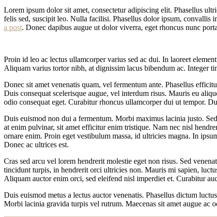
Lorem ipsum dolor sit amet, consectetur adipiscing elit. Phasellus ultr
felis sed, suscipit leo. Nulla facilisi. Phasellus dolor ipsum, convallis
a post
. Donec dapibus augue ut dolor viverra, eget rhoncus nunc porta
Proin id leo ac lectus ullamcorper varius sed ac dui. In laoreet elemen
Aliquam varius tortor nibh, at dignissim lacus bibendum ac. Integer ti
Donec sit amet venenatis quam, vel fermentum ante. Phasellus efficitu
Duis consequat scelerisque augue, vel interdum risus. Mauris eu aliqu
odio consequat eget. Curabitur rhoncus ullamcorper dui ut tempor. Du
Duis euismod non dui a fermentum. Morbi maximus lacinia justo. Sed so
at enim pulvinar, sit amet efficitur enim tristique. Nam nec nisl hendre
ornare enim. Proin eget vestibulum massa, id ultricies magna. In ipsum 
Donec ac ultrices est.
Cras sed arcu vel lorem hendrerit molestie eget non risus. Sed venenati
tincidunt turpis, in hendrerit orci ultricies non. Mauris mi sapien, luc
Aliquam auctor enim orci, sed eleifend nisl imperdiet et. Curabitur auct
Duis euismod metus a lectus auctor venenatis. Phasellus dictum luctus l
Morbi lacinia gravida turpis vel rutrum. Maecenas sit amet augue ac odi