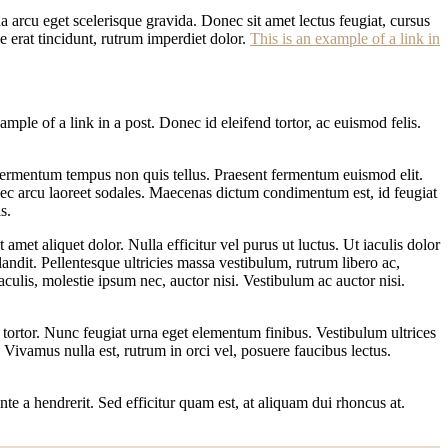
da arcu eget scelerisque gravida. Donec sit amet lectus feugiat, cursus
ae erat tincidunt, rutrum imperdiet dolor.
This is an example of a link in
mple of a link in a post. Donec id eleifend tortor, ac euismod felis.
 fermentum tempus non quis tellus. Praesent fermentum euismod elit.
nec arcu laoreet sodales. Maecenas dictum condimentum est, id feugiat
s.
t aliquet dolor. Nulla efficitur vel purus ut luctus. Ut iaculis dolor
landit. Pellentesque ultricies massa vestibulum, rutrum libero ac,
aculis, molestie ipsum nec, auctor nisi. Vestibulum ac auctor nisi.
u tortor. Nunc feugiat urna eget elementum finibus. Vestibulum ultrices
. Vivamus nulla est, rutrum in orci vel, posuere faucibus lectus.
nte a hendrerit. Sed efficitur quam est, at aliquam dui rhoncus at.