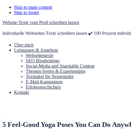
Skip to main content
Skip to footer
Website-Texte vom Profi schreiben lassen
Individuelle Webseiten-Texte schreiben lassen ✔️ 100 Prozent individ
Über mich
Leistungen & Angebote
Webseitentexte
SEO Blogbeiträge
Social-Media und Snackable Content
Themen-Serien & Expertentipps
Textpaket für Neugründer
E-Mail-Kampagnen
Erfolgsgeschichten
Kontakt
·
5 Feel-Good Yoga Poses You Can Do Anyw