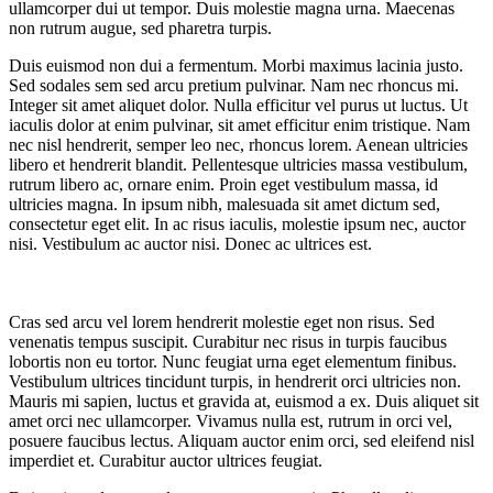
ullamcorper dui ut tempor. Duis molestie magna urna. Maecenas
non rutrum augue, sed pharetra turpis.
Duis euismod non dui a fermentum. Morbi maximus lacinia justo.
Sed sodales sem sed arcu pretium pulvinar. Nam nec rhoncus mi.
Integer sit amet aliquet dolor. Nulla efficitur vel purus ut luctus. Ut
iaculis dolor at enim pulvinar, sit amet efficitur enim tristique. Nam
nec nisl hendrerit, semper leo nec, rhoncus lorem. Aenean ultricies
libero et hendrerit blandit. Pellentesque ultricies massa vestibulum,
rutrum libero ac, ornare enim. Proin eget vestibulum massa, id
ultricies magna. In ipsum nibh, malesuada sit amet dictum sed,
consectetur eget elit. In ac risus iaculis, molestie ipsum nec, auctor
nisi. Vestibulum ac auctor nisi. Donec ac ultrices est.
Cras sed arcu vel lorem hendrerit molestie eget non risus. Sed
venenatis tempus suscipit. Curabitur nec risus in turpis faucibus
lobortis non eu tortor. Nunc feugiat urna eget elementum finibus.
Vestibulum ultrices tincidunt turpis, in hendrerit orci ultricies non.
Mauris mi sapien, luctus et gravida at, euismod a ex. Duis aliquet sit
amet orci nec ullamcorper. Vivamus nulla est, rutrum in orci vel,
posuere faucibus lectus. Aliquam auctor enim orci, sed eleifend nisl
imperdiet et. Curabitur auctor ultrices feugiat.