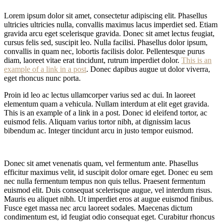
Lorem ipsum dolor sit amet, consectetur adipiscing elit. Phasellus
ultricies ultricies nulla, convallis maximus lacus imperdiet sed. Etiam
gravida arcu eget scelerisque gravida. Donec sit amet lectus feugiat,
cursus felis sed, suscipit leo. Nulla facilisi. Phasellus dolor ipsum,
convallis in quam nec, lobortis facilisis dolor. Pellentesque purus
diam, laoreet vitae erat tincidunt, rutrum imperdiet dolor.
This is an
example of a link in a post
. Donec dapibus augue ut dolor viverra,
eget rhoncus nunc porta.
Proin id leo ac lectus ullamcorper varius sed ac dui. In laoreet
elementum quam a vehicula. Nullam interdum at elit eget gravida.
This is an example of a link in a post. Donec id eleifend tortor, ac
euismod felis. Aliquam varius tortor nibh, at dignissim lacus
bibendum ac. Integer tincidunt arcu in justo tempor euismod.
Donec sit amet venenatis quam, vel fermentum ante. Phasellus
efficitur maximus velit, id suscipit dolor ornare eget. Donec eu sem
nec nulla fermentum tempus non quis tellus. Praesent fermentum
euismod elit. Duis consequat scelerisque augue, vel interdum risus.
Mauris eu aliquet nibh. Ut imperdiet eros at augue euismod finibus.
Fusce eget massa nec arcu laoreet sodales. Maecenas dictum
condimentum est, id feugiat odio consequat eget. Curabitur rhoncus