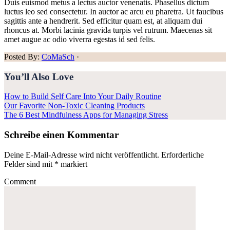
Duis euismod metus a lectus auctor venenatis. Phasellus dictum
luctus leo sed consectetur. In auctor ac arcu eu pharetra. Ut faucibus
sagittis ante a hendrerit. Sed efficitur quam est, at aliquam dui
rhoncus at. Morbi lacinia gravida turpis vel rutrum. Maecenas sit
amet augue ac odio viverra egestas id sed felis.
Posted By:
CoMaSch
·
You’ll Also Love
How to Build Self Care Into Your Daily Routine
Our Favorite Non-Toxic Cleaning Products
The 6 Best Mindfulness Apps for Managing Stress
Reader
Schreibe einen Kommentar
Interactions
Deine E-Mail-Adresse wird nicht veröffentlicht.
Erforderliche
Felder sind mit
*
markiert
Comment