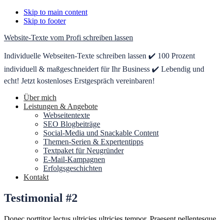
Skip to main content
Skip to footer
Website-Texte vom Profi schreiben lassen
Individuelle Webseiten-Texte schreiben lassen ✔️ 100 Prozent
individuell & maßgeschneidert für Ihr Business ✔️ Lebendig und
echt! Jetzt kostenloses Erstgespräch vereinbaren!
Über mich
Leistungen & Angebote
Webseitentexte
SEO Blogbeiträge
Social-Media und Snackable Content
Themen-Serien & Expertentipps
Textpaket für Neugründer
E-Mail-Kampagnen
Erfolgsgeschichten
Kontakt
Testimonial #2
Donec porttitor lectus ultricies ultricies tempor. Praesent pellentesque